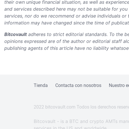
their own unique financial situation, as well as experie
and services described here may not be suitable for you 
services, nor do we recommend or advise individuals or to
information may have changed since the time of publicatio
Bitcovault
adheres to strict editorial standards. To the b
opinions expressed are of the author or editorial staff a
publishing agents of this article have no liability whatso
Footer (Spanish)
Tienda
Contacta con nosotros
Nuestro e
2022 bitcovault.com Todos los derechos reser
Bitcovault - is a BTC and crypto AMTs manu
services in the US and worldwide.