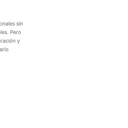
onales sin
les. Pero
ración y
ario