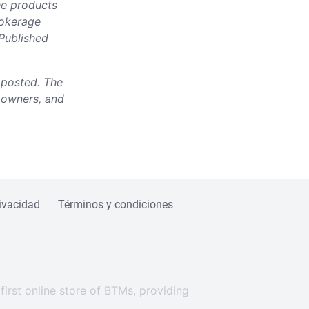
he products
rokerage
 Published
e posted. The
, owners, and
rivacidad
Términos y condiciones
irst online store of BTMs, providing