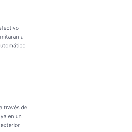
efectivo
imitarán a
 automático
a través de
oya en un
 exterior