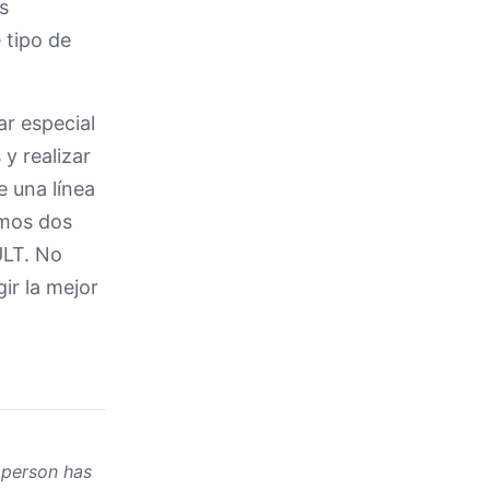
s
 tipo de
r especial
y realizar
e una línea
imos dos
ULT. No
ir la mejor
 person has