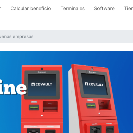
igation (Spanish)
r
Calcular beneficio
Terminales
Software
Tie
queñas empresas